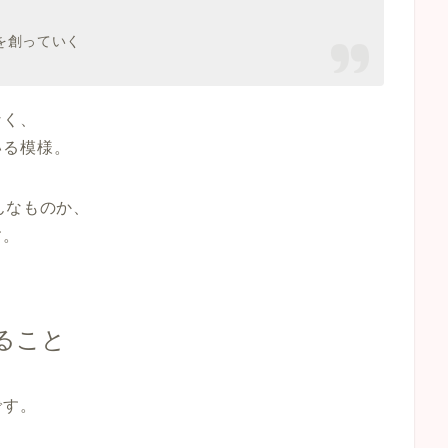
を創っていく
なく、
いる模様。
んなものか、
す。
ること
です。