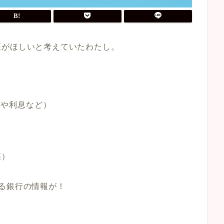
座がほしいと考えていたわたし。
トや利息など）
い
笑）
る銀行の情報が！