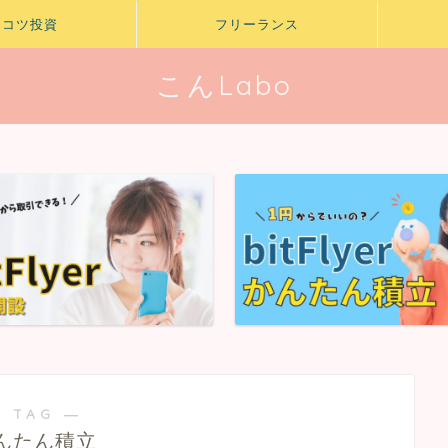
ツコツ投資
フリーランス
こんLabo
 TAG ―
んたん積立