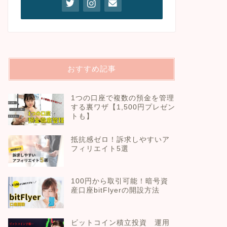
おすすめ記事
1つの口座で複数の預金を管理
する裏ワザ【1,500円プレゼン
トも】
抵抗感ゼロ！訴求しやすいア
フィリエイト5選
100円から取引可能！暗号資
産口座bitFlyerの開設方法
ビットコイン積立投資 運用