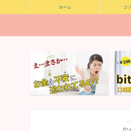
ホーム
コ
―
か